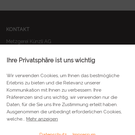
KONTAKT
Metzgerei Künzli AG
Mülistrasse 7
8143 Stallikon
Ihre Privatsphäre ist uns wichtig
+41 44 701 80 80
Wir verwenden Cookies, um Ihnen das bestmögliche
info@metzgereikuenzli.ch
Erlebnis zu bieten und die Relevanz unserer
Kommunikation mit Ihnen zu verbessern. Ihre
INFORMATIONEN
Präferenzen sind uns wichtig, wir verwenden nur die
Daten, für die Sie uns Ihre Zustimmung erteilt haben.
Kontakt
Ausgenommen die unbedingt erforderlichen Cookies,
Verpackung & Versand
welche
...
Mehr anzeigen
Datenschutz
Impressum