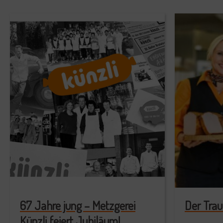
67 Jahre jung – Metzgerei
Der Trau
Künzli feiert Jubiläum!