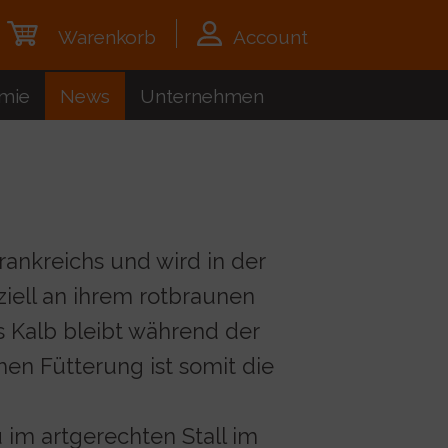
Warenkorb
Account
mie
News
Unternehmen
ankreichs und wird in der
iell an ihrem rotbraunen
s Kalb bleibt während der
hen Fütterung ist somit die
im artgerechten Stall im