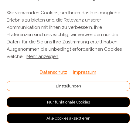
+41 44 701 80 80
Wir verwenden Cookies, um Ihnen das bestmögliche
info@metzgereikuenzli.ch
Erlebnis zu bieten und die Relevanz unserer
Kommunikation mit Ihnen zu verbessern. Ihre
INFORMATIONEN
Präferenzen sind uns wichtig, wir verwenden nur die
Daten, für die Sie uns Ihre Zustimmung erteilt haben.
Kontakt
Ausgenommen die unbedingt erforderlichen Cookies,
Verpackung & Versand
welche
...
Mehr anzeigen
Datenschutz
Impressum
RECHTLICHES
Allgemeine Geschäftsbedingungen
Einstellungen
Impressum
Nur funktionale Cookies
Datenschutz
Alle Cookies akzeptieren