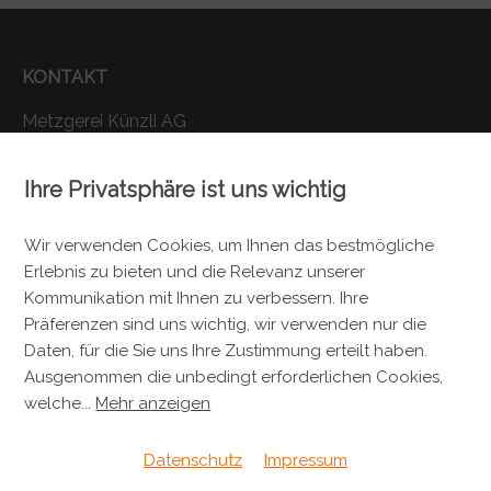
KONTAKT
Metzgerei Künzli AG
Mülistrasse 7
8143 Stallikon
Ihre Privatsphäre ist uns wichtig
+41 44 701 80 80
Wir verwenden Cookies, um Ihnen das bestmögliche
info@metzgereikuenzli.ch
Erlebnis zu bieten und die Relevanz unserer
Kommunikation mit Ihnen zu verbessern. Ihre
INFORMATIONEN
Präferenzen sind uns wichtig, wir verwenden nur die
Daten, für die Sie uns Ihre Zustimmung erteilt haben.
Kontakt
Ausgenommen die unbedingt erforderlichen Cookies,
Verpackung & Versand
welche
...
Mehr anzeigen
Datenschutz
Impressum
RECHTLICHES