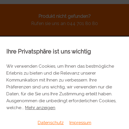
Produkt nicht gefunden?
Rufen sie uns an 044 701 80 80
Ihre Privatsphäre ist uns wichtig
KONTAKT
Metzgerei Künzli AG
Wir verwenden Cookies, um Ihnen das bestmögliche
Erlebnis zu bieten und die Relevanz unserer
Mülistrasse 7
Kommunikation mit Ihnen zu verbessern. Ihre
8143 Stallikon
Präferenzen sind uns wichtig, wir verwenden nur die
+41 44 701 80 80
Daten, für die Sie uns Ihre Zustimmung erteilt haben.
Ausgenommen die unbedingt erforderlichen Cookies,
info@metzgereikuenzli.ch
welche
...
Mehr anzeigen
INFORMATIONEN
Datenschutz
Impressum
Kontakt