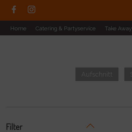
Home
Catering & Partyservice
Take Away
Aufschnitt
Filter