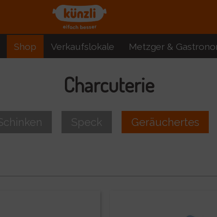
Shop
Verkaufslokale
Metzger & Gastrono
Charcuterie
Schinken
Speck
Geräuchertes