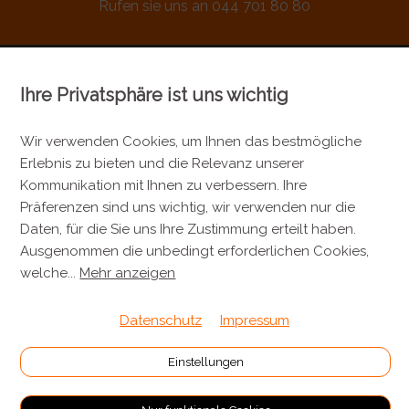
Rufen sie uns an 044 701 80 80
Ihre Privatsphäre ist uns wichtig
KONTAKT
Metzgerei Künzli AG
Wir verwenden Cookies, um Ihnen das bestmögliche
Erlebnis zu bieten und die Relevanz unserer
Mülistrasse 7
Kommunikation mit Ihnen zu verbessern. Ihre
8143 Stallikon
Präferenzen sind uns wichtig, wir verwenden nur die
+41 44 701 80 80
Daten, für die Sie uns Ihre Zustimmung erteilt haben.
Ausgenommen die unbedingt erforderlichen Cookies,
info@metzgereikuenzli.ch
welche
...
Mehr anzeigen
INFORMATIONEN
Datenschutz
Impressum
Kontakt
Einstellungen
Verpackung & Versand