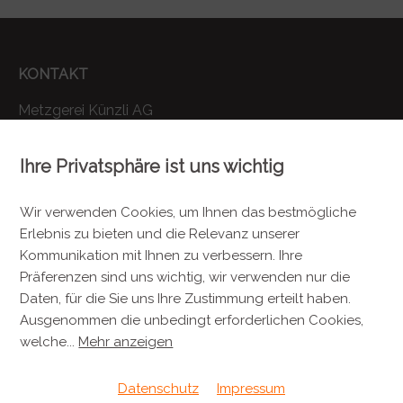
KONTAKT
Metzgerei Künzli AG
Mülistrasse 7
8143 Stallikon
Ihre Privatsphäre ist uns wichtig
+41 44 701 80 80
Wir verwenden Cookies, um Ihnen das bestmögliche
info@metzgereikuenzli.ch
Erlebnis zu bieten und die Relevanz unserer
Kommunikation mit Ihnen zu verbessern. Ihre
INFORMATIONEN
Präferenzen sind uns wichtig, wir verwenden nur die
Daten, für die Sie uns Ihre Zustimmung erteilt haben.
Kontakt
Ausgenommen die unbedingt erforderlichen Cookies,
Verpackung & Versand
welche
...
Mehr anzeigen
Datenschutz
Impressum
RECHTLICHES