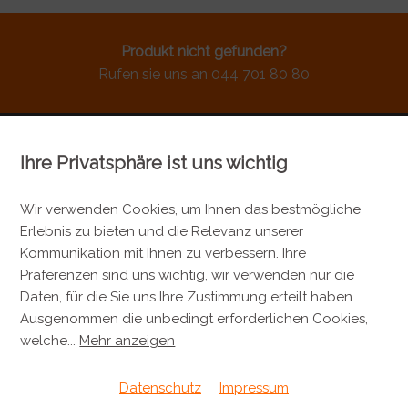
Produkt nicht gefunden?
Rufen sie uns an 044 701 80 80
Ihre Privatsphäre ist uns wichtig
KONTAKT
Metzgerei Künzli AG
Wir verwenden Cookies, um Ihnen das bestmögliche
Erlebnis zu bieten und die Relevanz unserer
Mülistrasse 7
Kommunikation mit Ihnen zu verbessern. Ihre
8143 Stallikon
Präferenzen sind uns wichtig, wir verwenden nur die
+41 44 701 80 80
Daten, für die Sie uns Ihre Zustimmung erteilt haben.
Ausgenommen die unbedingt erforderlichen Cookies,
info@metzgereikuenzli.ch
welche
...
Mehr anzeigen
INFORMATIONEN
Datenschutz
Impressum
Kontakt