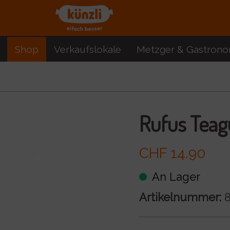
Shop
Verkaufslokale
Metzger & Gastrono
Rufus Teag
CHF 14.90
An Lager
Artikelnummer:
8