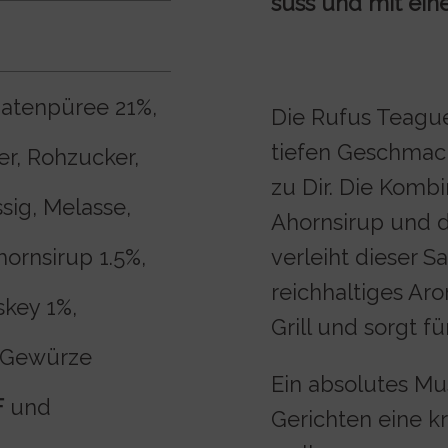
süss und mit ein
atenpüree 21%,
Die Rufus Teague
tiefen Geschmac
er, Rohzucker,
zu Dir. Die Komb
sig, Melasse,
Ahornsirup und 
hornsirup 1.5%,
verleiht dieser 
reichhaltiges Aro
skey 1%,
Grill und sorgt f
 Gewürze
Ein absolutes Must
F
und
Gerichten eine kr