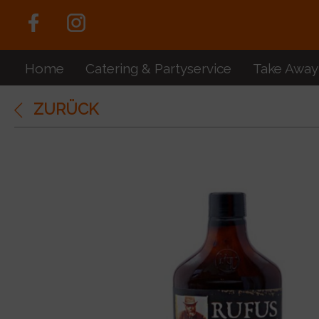
Home
Catering & Partyservice
Take Away
ZURÜCK