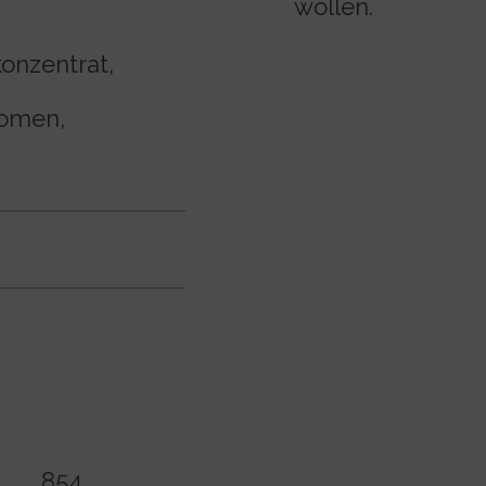
wollen.
onzentrat,
romen,
854