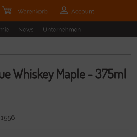
Warenkorb
Account
mie
News
Unternehmen
ue Whiskey Maple - 375ml
1556